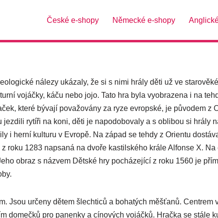
České e-shopy
Německé e-shopy
Anglick
heologické nálezy ukázaly, že si s nimi hrály děti už ve starov
turní vojáčky, káču nebo jojo. Tato hra byla vyobrazena i na te
ek, které bývají považovány za ryze evropské, je původem z Ori
 jezdili rytíři na koni, děti je napodobovaly a s oblibou si hrály
 i herní kulturu v Evropě. Na západ se tehdy z Orientu dostáva
z roku 1283 napsaná na dvoře kastilského krále Alfonse X. Na 
Jeho obraz s názvem Dětské hry pocházející z roku 1560 je přím
oby.
ém. Jsou určeny dětem šlechticů a bohatých měšťanů. Centrem v
bím domečků pro panenky a cínových vojáčků. Hračka se stále ku