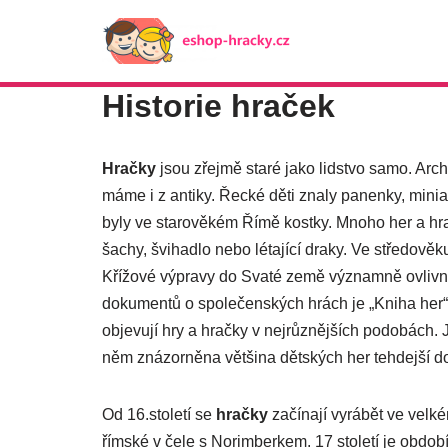
Přeskočit
na
Historie hraček
obsah
Hračky
jsou zřejmě staré jako lidstvo samo. Arc
máme i z antiky. Řecké děti znaly panenky, minia
byly ve starověkém Římě kostky. Mnoho her a hrač
šachy, švihadlo nebo létající draky. Ve středověku
Křížové výpravy do Svaté země významně ovlivnily
dokumentů o společenských hrách je „Kniha her“ 
objevují hry a hračky v nejrůznějších podobách. 
něm znázorněna většina dětských her tehdejší d
Od 16.století se
hračky
začínají vyrábět ve velk
římské v čele s Norimberkem. 17 století je obdo