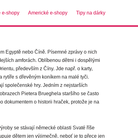
é e-shopy
Americké e-shopy
Tipy na dárky
ěkém Egyptě nebo Číně. Písemné zprávy o nich
hdejších amforách. Oblíbenou dětmi i dospělými
entu, především z Číny. Jde např. o karty,
 na rytíře s dřevěným koníkem na malé tyči.
jí společenské hry. Jedním z nejstarších
obrazech Pietera Brueghela staršího se často
o dokumentem o historii hraček, protože je na
ýroby se stávají německé oblasti Svaté říše
puje dětem jen výjimečně, neboť je to přece jen