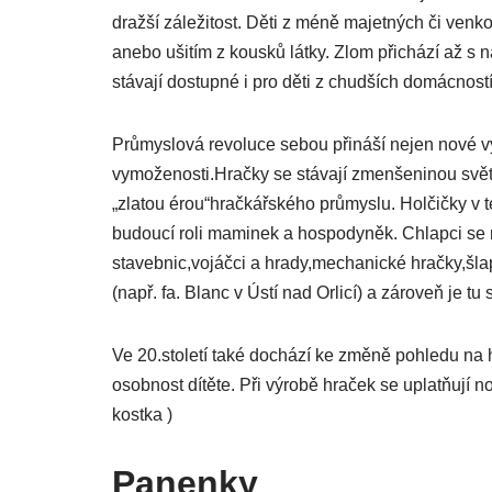
dražší záležitost. Děti z méně majetných či venko
anebo ušitím z kousků látky. Zlom přichází až s 
stávají dostupné i pro děti z chudších domácností
Průmyslová revoluce sebou přináší nejen nové vyná
vymoženosti.Hračky se stávají zmenšeninou světa 
„zlatou érou“hračkářského průmyslu. Holčičky v té
budoucí roli maminek a hospodyněk. Chlapci se
stavebnic,vojáčci a hrady,mechanické hračky,šl
(např. fa. Blanc v Ústí nad Orlicí) a zároveň je 
Ve 20.století také dochází ke změně pohledu na h
osobnost dítěte. Při výrobě hraček se uplatňují 
kostka )
Panenky