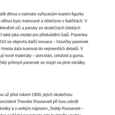
špalík dřeva s nahrubo vyřezaným tvarem figurky
-dřevo bylo malované a oblečeno v šatičkách. V
skleněné oči a paruky ze skutečných lidských
ouží také jako model pro předvádění šatů. Panenka
810 se objevila další inovace – hlavičky panenek
e hmota dala tvarovat do nejmenších detailů. V
jí nové materiály – porcelán, celuloid a guma.
řský průmysl panenek se rozjel na plné obrátky.
ku už před rokem 1900, jejich skutečnou
prezident Theodor Roosevelt při lovu odmítl
medvídky a s velkým nápisem „Teddy Roosevelt –