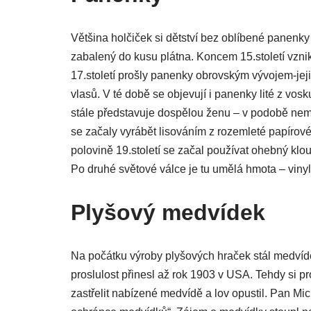
Většina holčiček si dětství bez oblíbené panenky 
zabalený do kusu plátna. Koncem 15.století vzn
17.století prošly panenky obrovským vývojem-jeji
vlasů. V té době se objevují i panenky lité z vos
stále představuje dospělou ženu – v podobě neml
se začaly vyrábět lisováním z rozemleté papírové
polovině 19.století se začal používat ohebný kl
Po druhé světové válce je tu umělá hmota – viny
Plyšový medvídek
Na počátku výroby plyšových hraček stál medvíde
proslulost přinesl až rok 1903 v USA. Tehdy si p
zastřelit nabízené medvídě a lov opustil. Pan Mi