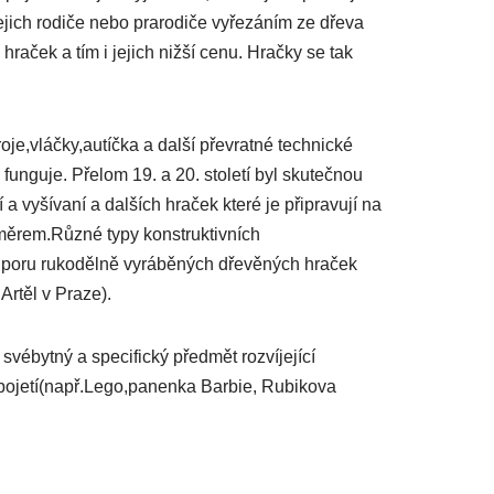
 jejich rodiče nebo prarodiče vyřezáním ze dřeva
aček a tím i jejich nižší cenu. Hračky se tak
oje,vláčky,autíčka a další převratné technické
unguje. Přelom 19. a 20. století byl skutečnou
a vyšívaní a dalších hraček které je připravují na
měrem.Různé typy konstruktivních
odporu rukodělně vyráběných dřevěných hraček
Artěl v Praze).
vébytný a specifický předmět rozvíjející
m pojetí(např.Lego,panenka Barbie, Rubikova