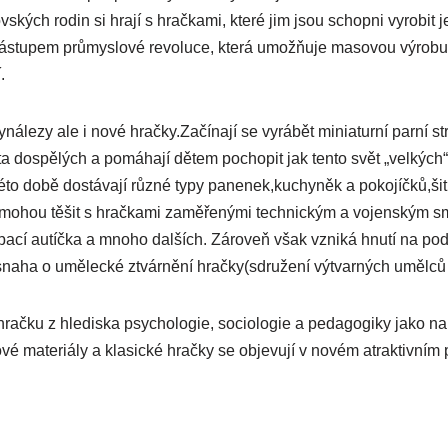
vských rodin si hrají s hračkami, které jim jsou schopni vyrobit
nástupem průmyslové revoluce, která umožňuje masovou výrobu hr
.
lezy ale i nové hračky.Začínají se vyrábět miniaturní parní str
dospělých a pomáhají dětem pochopit jak tento svět „velkých“ f
to době dostávají různé typy panenek,kuchyněk a pokojíčků,šití 
 mohou těšit s hračkami zaměřenými technickým a vojenským s
apací autíčka a mnoho dalších. Zároveň však vzniká hnutí na p
tu snaha o umělecké ztvárnění hračky(sdružení výtvarných umělců 
račku z hlediska psychologie, sociologie a pedagogiky jako na s
nové materiály a klasické hračky se objevují v novém atraktivní