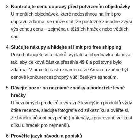
Kontrolujte cenu dopravy před potvrzením objednávky
U menších objednávek, které nedosáhnou na limit pro
dopravu zdarma, se může stát, že poštovné zásadně zvýší
výslednou cenu – zejména u těžších hraček nebo větších
sad.
Slučujte nákupy a hlídejte si limit pro free shipping
Pokud plánujete více dárků, vyplatí se objednávku plánovat
tak, aby celková částka přesáhla
49 €
a poštovné bylo
zdarma. V praxi to často znamená, že Amazon začne být
cenově konkurenceschopný vůči českým eshopům.
Dávejte pozor na neznámé značky a podezřele levné
hračky
U neznámých prodejců a výrazně levnějších produktů vždy
čtěte recenze, sledujte fotografie od zákazníků a ověřte si,
že hračka působí bezpečně (materiály, zpracování, velikost
dílků u hraček pro nejmenší).
Prověřte jazyk návodu a popisků