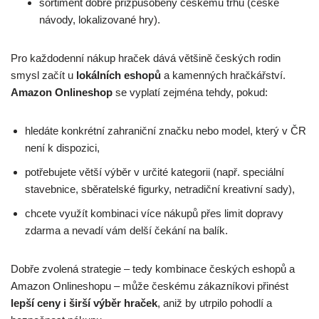
sortiment dobře přizpůsobený českému trhu (české
návody, lokalizované hry).
Pro každodenní nákup hraček dává většině českých rodin
smysl začít u
lokálních eshopů
a kamenných hračkářství.
Amazon Onlineshop
se vyplatí zejména tehdy, pokud:
hledáte konkrétní zahraniční značku nebo model, který v ČR
není k dispozici,
potřebujete větší výběr v určité kategorii (např. speciální
stavebnice, sběratelské figurky, netradiční kreativní sady),
chcete využít kombinaci více nákupů přes limit dopravy
zdarma a nevadí vám delší čekání na balík.
Dobře zvolená strategie – tedy kombinace českých eshopů a
Amazon Onlineshopu – může českému zákazníkovi přinést
lepší ceny i širší výběr hraček
, aniž by utrpilo pohodlí a