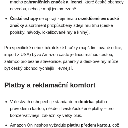
mnoho
zahraničních značek a licencí
, které české obchody
nevedou, nebo je mají jen omezeně.
České eshopy
se opírají zejména o
osvědčené evropské
značky
a sortiment přizpůsobený zdejšímu trhu (české
popisky, návody, lokalizované hry a knihy).
Pro specifické nebo sběratelské hračky (např. limitované edice,
import z USA) bývá Amazon často jedinou reálnou cestou,
zatímco pro běžné stavebnice, panenky a deskové hry může
být český obchod rychlejší i levnější.
Platby a reklamační komfort
V českých eshopech je standardem
dobírka
, platba
převodem i kartou, někde i Twisto/odložené platby – pro
konzervativnější zákazníky velký plus.
Amazon Onlineshop vyžaduje
platbu předem kartou
, což