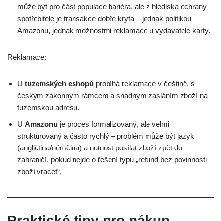
může být pro část populace bariéra, ale z hlediska ochrany
spotřebitele je transakce dobře kryta – jednak politikou
Amazonu, jednak možnostmi reklamace u vydavatele karty.
Reklamace:
U
tuzemských eshopů
probíhá reklamace v češtině, s
českým zákonným rámcem a snadným zasláním zboží na
tuzemskou adresu.
U
Amazonu
je proces formalizovaný, ale velmi
strukturovaný a často rychlý – problém může být jazyk
(angličtina/němčina) a nutnost posílat zboží zpět do
zahraničí, pokud nejde o řešení typu „refund bez povinnosti
zboží vracet“.
Praktické tipy pro nákup