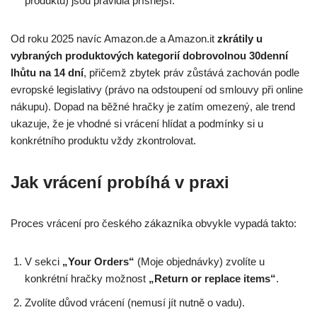
produktů) jsou pravidla přísnější.
Od roku 2025 navíc Amazon.de a Amazon.it
zkrátily u
vybraných produktových kategorií dobrovolnou 30denní
lhůtu na 14 dní
, přičemž zbytek práv zůstává zachován podle
evropské legislativy (právo na odstoupení od smlouvy při online
nákupu). Dopad na běžné hračky je zatím omezený, ale trend
ukazuje, že je vhodné si vrácení hlídat a podmínky si u
konkrétního produktu vždy zkontrolovat.
Jak vrácení probíhá v praxi
Proces vrácení pro českého zákazníka obvykle vypadá takto:
V sekci
„Your Orders“
(Moje objednávky) zvolíte u
konkrétní hračky možnost
„Return or replace items“
.
Zvolíte důvod vrácení (nemusí jít nutně o vadu).