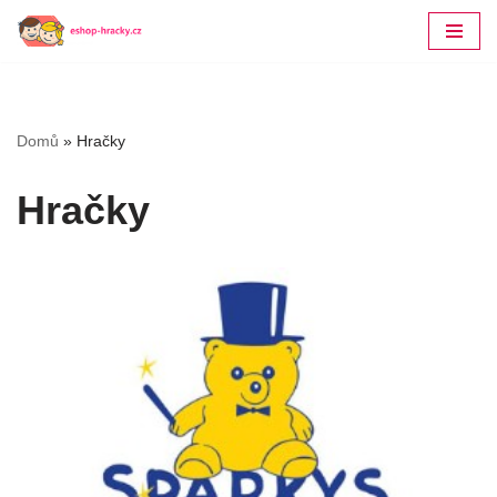
Přeskočit
na
obsah
Domů
»
Hračky
Hračky