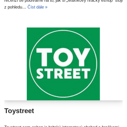
recenzi se podíváme na to, jak si „Maxíkovy hračky eshop“ stojí
z pohledu…
Číst dále »
Toystreet